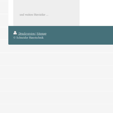
und weitere Hersteller ...
Druckversion
|
Sitemap
© Schneider Haustechnik