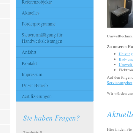
Referenzobjekte
Aktuelles
Förderprogramme
Steuerermäßigung für
Umwelttechnik, 
Handwerksleistungen
Zu unseren Ha
Anfahrt
Heizung
Bad- und
Kontakt
Umwelt-
Elektroi
Impressum
Auf den folgend
Serviceangebot
Unser Betrieb
Wir würden uns 
Zertifizierungen
Aktuell
Sie haben Fragen?
Hier finden Sie 
Ziegeleistr. 8